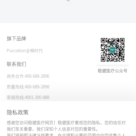
旗下品牌
Purcotton全棉时代
联系我们
稳健医疗公众号
商务合作:400-689-2896
质量热线:400-689-2898
客服热线:4001-300-888
更多信息
隐私政策
感谢您访问稳健医疗网页！稳健医疗重视您的隐私，您的信任对
大客户合作
隐私政策
我们至关重要，我们深知个人信息对您的重要性。
我们将按照法律法规要求，在合理和必要的范围内向您收集个人