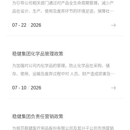
为引导公司相关部门通过对产品全生命周期管理，减少产
品在设计、生产、使用及废弃环节的环境足迹，保障社会
福祉，建立透明、合规的治理体系，推动行业可持续发展,
07 - 22
2026
特制定本制度。
稳健集团化学品管理政策
为加强对公司内化学品的管理，防止化学品在采购、储
存、使用、运输及废弃过程中对 人员、财产造成损害及对
环境造成污染，保障员工生命安全和公司财产安全，促进
07 - 10
2026
可持 续发展，依据《危险化学品安全法》、《危险化学品
重大危险...
稳健集团负责任营销政策
为规范稳健医疗用品股份有限公司及其分子公司市场营销