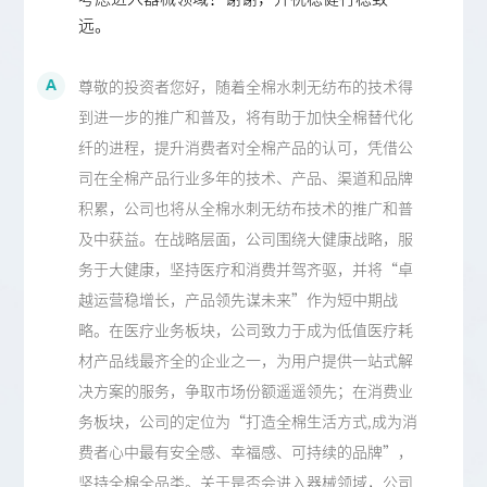
远。
尊敬的投资者您好，随着全棉水刺无纺布的技术得
到进一步的推广和普及，将有助于加快全棉替代化
纤的进程，提升消费者对全棉产品的认可，凭借公
司在全棉产品行业多年的技术、产品、渠道和品牌
积累，公司也将从全棉水刺无纺布技术的推广和普
及中获益。在战略层面，公司围绕大健康战略，服
务于大健康，坚持医疗和消费并驾齐驱，并将“卓
越运营稳增长，产品领先谋未来”作为短中期战
略。在医疗业务板块，公司致力于成为低值医疗耗
材产品线最齐全的企业之一，为用户提供一站式解
决方案的服务，争取市场份额遥遥领先；在消费业
务板块，公司的定位为“打造全棉生活方式,成为消
费者心中最有安全感、幸福感、可持续的品牌”，
坚持全棉全品类。关于是否会进入器械领域，公司