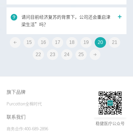
请问目前经济复苏的背景下，公司还会重启津
梁生活”吗？
15
16
17
18
19
20
21
22
23
24
25
旗下品牌
Purcotton全棉时代
联系我们
稳健医疗公众号
商务合作:400-689-2896